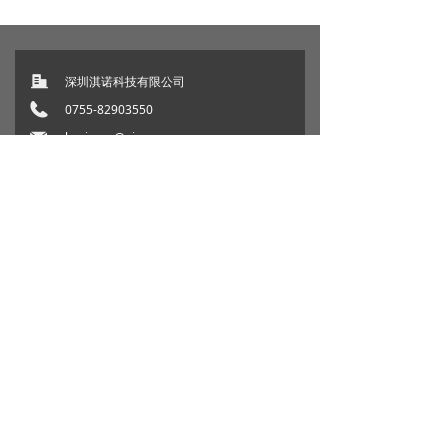
深圳淇诺科技有限公司
0755-82903550
business@qinuo.com.cn
广东省深圳市福田区北环大道6018号华强
科创广场1栋4006
淇诺客服号
淇诺公众号
版权所有©
深圳淇诺科技有限公司