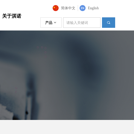
简体中文
English
关于淇诺
产品
ꀁ
끠