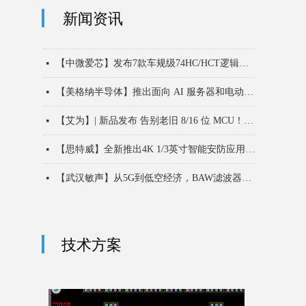
新闻资讯
按钮
【兆易创新】GD32H7高性能系列MCU强势扩容，以“超高算力 实时通信”双擎驱动未来
【辉芒微】新品发布 32位FT32F40x系列 高集成，高性能MCU助力工业升级
【中微爱芯】【芯产品】电压无界，通信无忧——中微爱芯500kHz电平移位芯片6303X系列，助力实现一线通，万物联
【艾为】【新品发布】告别啸叫困扰！重磅发布36路全彩RGB呼吸灯驱动芯片
【艾为】【新品发布】重磅发布端侧AI高性能NPU语音芯片，打造智能语音体验新标杆
【思特威】推出5000万像素0.61μm像素尺寸手机应用CMOS图像传感器
【海思】芯闻速递丨dToF点云成像——姿态识别，守护长者安全
【思特威】推出全新8.3MP高性能车规级CMOS图像传感器
【思特威】推出1500万像素5K高清智能安防应用图像传感器
【艾为】【新品发布】超小超薄 纳安级低功耗！AW3511x负载开关解锁便携终端电源轻薄续航新方案
【中微爱芯】【芯产品】全新LFBGA96封装，以高集成度实现32路双向电平转换——AiP74AVC32T245/AiP74LVC32T245
【艾为】【新品发布】重磅推出新一代集成8KV ESD能力高带宽USB2保护开关！
【思特威】发布全新5000万像素1.0μm像素尺寸超高动态范围CMOS图像传感器，搭载Lofic HDR® 3.0技术
【上海贝岭】推出双通道、14位、2.0GSPS/2.6GSPS/3GSPS模数转换器BL1049系列产品
넷
넷
넷
넷
넷
넷
넷
넷
넷
넷
넷
넷
넷
넷
【中微爱芯】发布7款车规级74HC/HCT逻辑芯片
넷
【美格纳半导体】推出面向 AI 服务器和电动汽车充电应用的第六代 600V SJ MOSFET
넷
【艾为】| 新品发布 告别老旧 8/16 位 MCU！推出 AW32L005 低功耗工业 MCU
넷
【思特威】全新推出4K 1/3英寸智能安防应用CMOS图像传感器
넷
【武汉敏声】从5G到低空经济，BAW滤波器如何升级射频前端性能？
넷
【华创七星微】XL4705B：双通道5A POL小体积多轨供电新选择
넷
技术方案
按钮