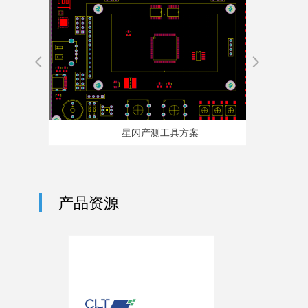
넳
넲
星闪产测工具方案
产品资源
按钮