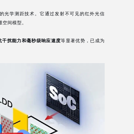
ht）是一项创新的光学测距技术。它通过发射不可见的红外光信
维空间模型。
美蓓亚三美 Minebe
赛米微尔 SEM
美格纳 MAGNA
华润微电子 CR 
兆易创新 GigaD
卓胜微 MAXS
启伦英泰 Chipla
海康存储 HIK
科大讯飞 IFL
敏声 MEMSO
屹晶微 EG M
广芯 BROAD
领泰 LEAD-
嘉合劲威 PO
康芯威 KONS
帝奥微电子 D
思特威 Smart
辉芒微电子 
爱普 Apmem
松元 SUNY
赛铭鑫 Suml
芯电元 Semi
中微爱芯 I-c
易兆微 YiC
通嘉 leadtr
士兰微 SIL
欧冶 ORIT
蕊源 RYCH
海思 Hisili
康盈 KOW
华芯星 CC
晶晨 Amlog
奕力 ILIT
晶存 Rays
佰维 BIW
至盛 AC
贝岭 Belli
艾为 Awin
奇景 Him
晶凯 GCA
润石 Runi
竹懋 CIT
艾诺 einn
钰泰 Et
澜至 Monta
抗干扰能力和毫秒级响应速度
等显著优势，已成为
。