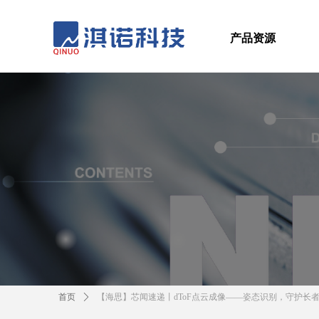
产品资源
首页
ꄲ
【海思】芯闻速递丨dToF点云成像——姿态识别，守护长