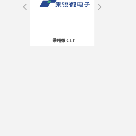
넳
넲
aMitsumi
IWARE
CHIP
Micro
evice
CEND
telli
SEMI
YTEK
NICS
ICRO
CHIP
TECK
WEV
EMI
IOO
sens
FMD
ory
EAR
ink
one
ore
Hip
end
AN
EK
IP
con
IN
SS
ic
EK
on
IN
ME
ng
ic
ax
I
c
C
o
a
ge LZ
乘翎微 CLT
七星微 SE